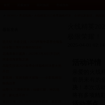
首页
新服速报
限时挑战
养成指南
HOME
>
养成指南
>
火线精英2025春季巅峰对决：全球玩家集结，挑战
火线精英20
最新发表
极限荣耀！
逆天纪·天命之战：2025跨服争霸赛全服集
2025-04-01 02:14
结令暨三周年庆典特别活动
花满唐春日盛典：2025年3月30日开启的
浪漫花海冒险之旅
活动详情
高能竞技场2025春季全球巅峰对决赛火热
亲爱的火线精
开启
新英雄：英雄觉醒大冒险——全新英雄召
前所未有的
唤挑战赛
决
！本次活动
仙尊OL三周年庆典：仙缘汇聚，神兵现
将有多项精
世，豪礼送不停！
爆炒江湖：2025春季美食争霸赛，赢取限
活动亮点