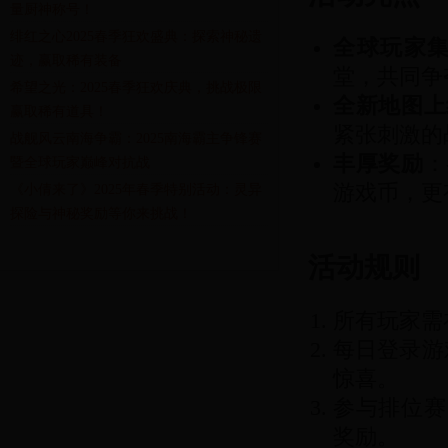
量厨神称号！
绯红之心2025春季狂欢盛典：探索神秘遗
全球玩家
迹，赢取稀有装备
堂，共同争
希望之光：2025春季狂欢庆典，挑战极限
全新地图上
赢取稀有道具！
紧张刺激的
战舰风云南海争霸：2025南海霸主争锋赛
丰厚奖励
：
暨全球玩家巅峰对抗战
游戏币，更
《小倩来了》2025年春季特别活动：灵异
探险与神秘奖励等你来挑战！
活动规则
所有玩家需
每日登录游
惊喜。
参与排位赛
奖励。