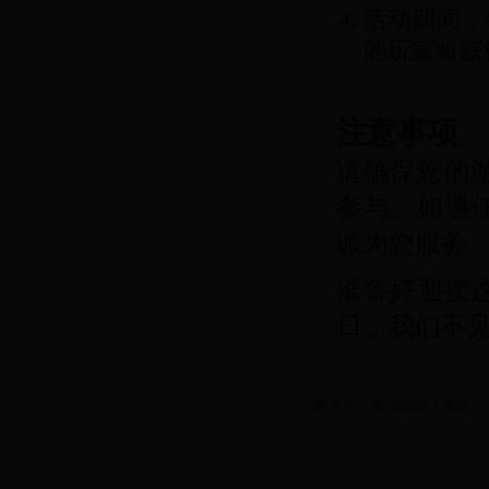
活动期间，
的玩家将获
注意事项
请确保您的
参与。如遇
诚为您服务
准备好迎接这
日，我们不
新英雄：英雄觉醒大冒险—