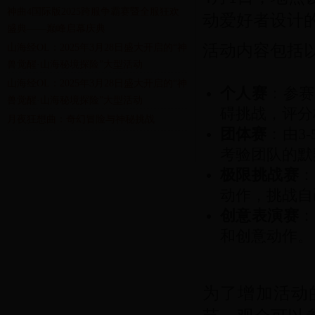
神曲4国际版2025跨服争霸赛暨全服狂欢
动爱好者设计
盛典——巅峰启幕庆典
活动内容包括
山海经OL：2025年3月28日盛大开启的“神
兽觉醒·山海秘境探险”大型活动
山海经OL：2025年3月28日盛大开启的“神
个人赛
：参赛
兽觉醒·山海秘境探险”大型活动
碍挑战，评分
月夜狂想曲：奇幻冒险与神秘挑战
团体赛
：由3
考验团队的默
极限挑战赛
：
动作，挑战自
创意表演赛
：
和创意动作。
为了增加活动