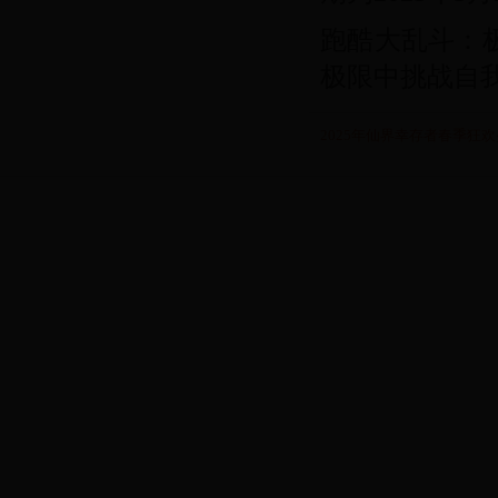
跑酷大乱斗：极
极限中挑战自
2025年仙界幸存者春季狂