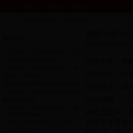
首页
新服速报
限时挑战
养成指南
HOME
>
新服速报
>
跑酷大乱斗：极限挑战赛2025
跑酷大乱斗：
最新发表
2025-04-01 00:51
《小倩来了》2025年春季特别活动：灵异
活动名称：跑酷
探险与神秘奖励等你来挑战！
《荣耀之巅》2025春季全民挑战赛——巅
活动时间：202
峰对决·王者加冕盛典
最佳球会2025春季全球玩家竞技狂欢盛典
活动地点：城
焰龙骑士团：炽炎觉醒·2025跨服远征庆典
活动详情：
暨龙魂试炼挑战赛
《荣耀之巅》2025春季全民挑战赛——巅
跑酷大乱斗：极
峰对决·王者加冕盛典
在考验参赛者的
2025年3月31日开启的“求生之战：极限生
存挑战赛”盛大活动
4月1日，地