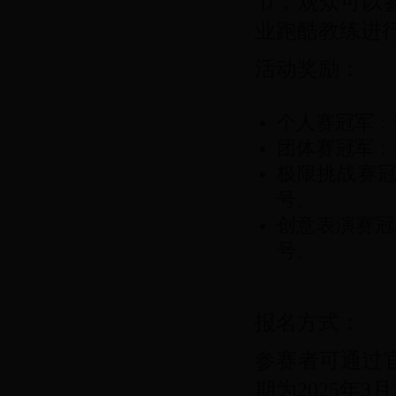
节，观众可以
业跑酷教练进
活动奖励：
个人赛冠军：奖
团体赛冠军：奖
极限挑战赛冠
号。
创意表演赛冠
号。
报名方式：
参赛者可通过
期为2025年