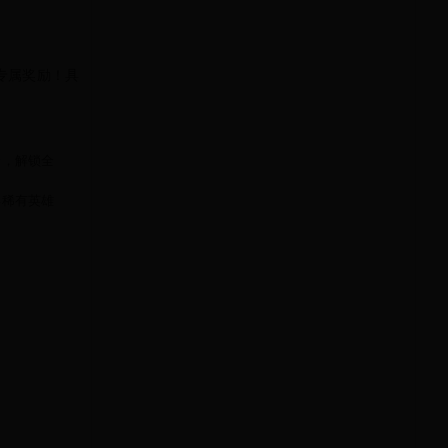
专属奖励！具
分，解锁全
得稀有英雄