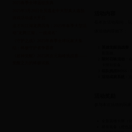
2025春季全球远征庆典
2025年3月28日全员逃走中大型真人逃脱
活动内容
游戏活动盛大开启
在本次活动期间，
这才叫江湖龙腾四海：2025年春季大型活
体活动内容如下：
动“龙腾江湖，一战成名”
《守护之战》2025年春季全球玩家大集
英雄觉醒挑战赛
结：终极守护者争霸赛
新英雄。
《超神觉醒》2025跨次元巅峰挑战赛——
限时召唤活动
：
觉醒之力的终极试炼
卡牌和装备。
组队挑战BOSS
：
活动成就系统
：
活动奖励
参与本次活动的玩家
全新英雄卡牌（S
稀有装备（橙色