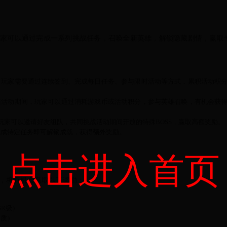
玩家可以通过完成一系列挑战任务，召唤全新英雄，解锁隐藏剧情，赢取
：玩家需要通过连续签到、完成每日任务、参与限时活动等方式，累积活动积
在活动期间，玩家可以通过消耗游戏币或活动积分，参与英雄召唤，有机会获
玩家可以邀请好友组队，共同挑战活动期间开放的特殊BOSS，赢取高额奖励。
完成特定任务即可解锁成就，获得额外奖励。
点击进入首页
，将有机会赢取以下奖励：
SR级）
品质）