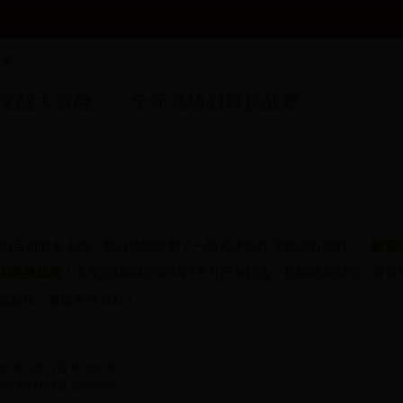
战赛
觉醒大冒险——全新英雄召唤挑战赛
戏的全新版本上线，我们特别策划了一场充满惊喜与挑战的活动——
新英
召唤挑战赛
！本次活动将以2025年3月31日为起点，持续四周时间，带
战极限，赢取丰厚奖励！
年3月31日 00:00:00
年4月27日 23:59:59