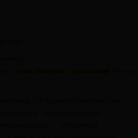
钻石
框
骤参与活动：
雄
游戏最新版本。
账号。
动面板，选择
新英雄：英雄觉醒大冒险——全新英雄召唤挑战赛
，即可参与活动
次开放全新英雄角色，玩家可以提前感受他们的独特技能和战斗风格。
戏内将上线全新剧情副本，玩家可以探索英雄的起源故事。
，玩家可以与好友共同提升战斗力，感受团队协作的乐趣。
丰富，不仅有稀有装备，还有专属皮肤，让玩家的英雄更加个性化。