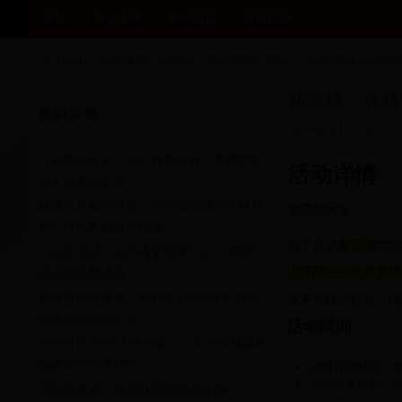
首页
新服速报
限时挑战
养成指南
HOME
>
新服速报
>
新英雄：英雄觉醒大冒险——全新英雄召唤挑
新英雄：英雄
最新发表
2025-03-31 23:32:25
《幻想编年史》2025春季庆典：穿越时空
活动详情
的史诗冒险之旅
战舰风云南海争霸：2025南海霸主争锋赛
亲爱的玩家：
暨全球玩家巅峰对抗战
为了庆祝
新英雄
游
《决斗之城》2025春季巅峰对决：荣耀与
大冒险——全新英雄
挑战的终极战场
花满唐春日盛典：2025年3月30日开启的
探索英雄的起源，挑
浪漫花海冒险之旅
活动时间
元气封神·春分玄境启航——2025全服限时
仙缘争夺庆典活动
活动开启时间：2025
活动结束时间：2025
完美新世界：跨越时空的终焉之战——