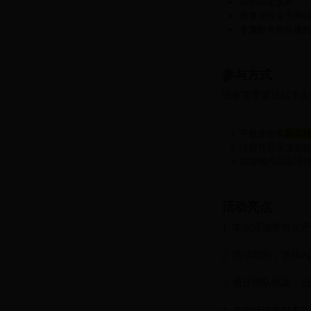
活动限定皮肤
海量游戏金币和
专属称号和头像
参与方式
玩家需要通过以下步
下载并安装
新英
注册并登录游戏
在游戏内点击活
活动亮点
1. 本次活动将首
2. 活动期间，游
3. 通过组队挑战
4. 本次活动奖励