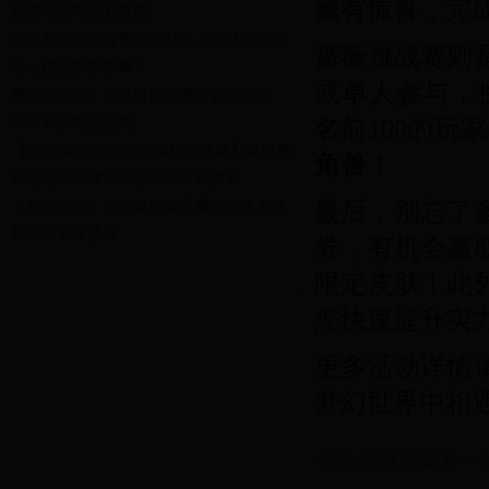
藏有惊喜，完
霸赛与限时福利狂欢
火线精英2025春季巅峰对决：全球玩家集
蔷薇挑战赛
则
结，挑战极限荣耀！
或单人参与，
魔法逆次元：穿越时空的魔法冒险之旅
2025春季特别活动
名前100的玩
【2025疯狂碰碰车·全城狂欢盛典】年度最
角兽
！
强碰碰车王者争霸赛暨春日狂欢节
最后，别忘了
《最强法师》2025年度全球魔法竞技大赛
暨法师荣耀盛典
券，有机会赢
限定皮肤！此
您快速提升实
更多活动详情
梦幻世界中相
中国小伙伴欢乐挑战赛——