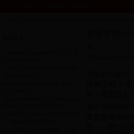
首页
新服速报
限时挑战
养成指南
HOME
>
限时挑战
>
蔷薇梦想2025春季庆典：梦幻花海与无限冒险的狂欢
蔷薇梦想20
最新发表
欢
《神龙宝藏》2025春季限时寻宝活动，开
2025-04-14 20:23
启神秘龙族财富之旅！
《斩神》2025春季狂欢盛典：神域争霸赛
亲爱的玩家们，
与限定皮肤大放送
庆典了吗？本
铁骑三国2025年春季狂欢盛典：英雄集
结，征战四方！
周，带您进入
我的英雄学院最强英雄：2025觉醒之战·英
本次活动将分
雄集结令！超能对决开启全新篇章
A PROJECT：2025年4月4日全球玩家狂欢
及
梦想成真抽
节，挑战极限赢取终极奖励！
图——梦幻花
《剑侠世界3》2025年春季盛典：江湖争