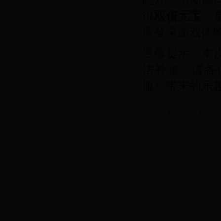
得
双倍元宝
，
请登录游戏体
温馨提示：本
法补领。请各
服》带来的乐
龙之心：翱翔天际，挑战极限