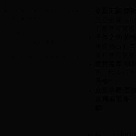
集结，决战九天！
众星汇聚·限
魔力宝贝网页游戏：年度盛典——勇者集
结，畅享魔幻冒险！
包括全新SSR
天使之战：2025年3月28日开启的史诗级
召唤即可获得
跨服争霸赛
千年之约·剧
弓箭射手：箭无虚发，巅峰对决挑战赛
将跟随白蛇与
2025
成任务可获得
诺诺来自异世界：2025年春季异界探险大
星辉宝库·福
狂欢活动
币、经验药水
月华”
！
众星争霸·竞
及
稀有装备
。
励
。
此外，活动期