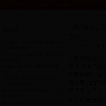
首页
新服速报
限时挑战
养成指南
HOME
>
养成指南
>
白蛇传众星服2025春季庆典：众星汇聚，共赴千年之
白蛇传众星服
最新发表
之约
绯红之心2025春季狂欢盛典：探索神秘遗
2025-03-29 15:26
迹，赢取稀有装备
2025年度推箱子全民挑战赛：智闯迷宫·解
亲爱的玩家们，
锁无限可能
次活动将于
20
弓箭射手：箭无虚发，巅峰对决挑战赛
2025
为期两周。在
《王者之光》2025春季全服狂欢盛典——
所未有的游戏
曙光之战荣耀启程
年传奇之旅！
2025年街头极限跑酷全球挑战赛：速度与
技巧的巅峰对决
本次庆典活动
2025年《大圣战记》春季狂欢盛典：勇者