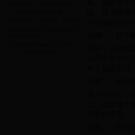
致。缓存用于
《我叫MT归来》2025年5月8日盛大开
能，还可能导
启，周年庆典狂欢活动火热来袭！
仙魔劫暑期狂欢——修仙问道，仙魔对决
APP流畅性的
萌宠冒险记2025年5月13日开启的萌宠探
步骤一：打开酷
险与奖励大狂欢活动
阿里云服务器带宽价格参考：选择1M、
首先，在你的
3M、5M、10M宽带价格解析
你已经登录自
未下载该应用
步骤二：定位
进入APP后，
口。点击这个
需要的设置。
步骤三：访问