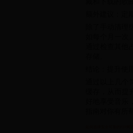
藏和下载的歌
额外建议：定
除了手动清理
如每个月一次
通过检查其他
存储。
结论：提升使
通过以上几个
缓存，从而提
好地享受音乐
指南对你有所
如何选择安全可靠的P2P网