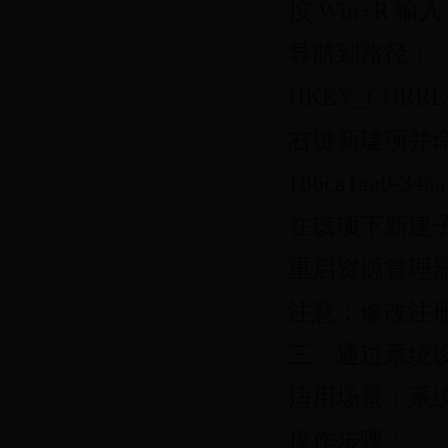
按 Win+R 输
导航到路径：
HKEY_CURRENT
右键新建项并
{86ca1aa0-34a
在该项下新建子项
重启资源管理
注意：修改注
三、通过系统
适用场景：系
操作步骤：