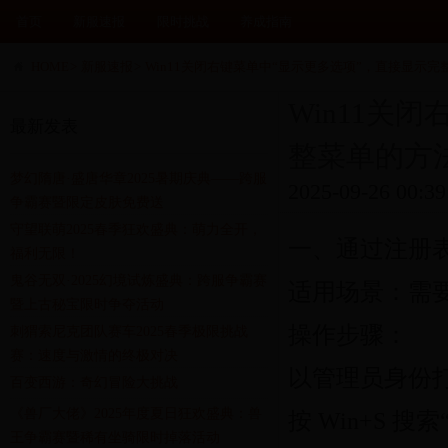
首页
新服速报
限时挑战
养成指南
HOME
>
新服速报
>
Win11关闭右键菜单中“显示更多选项”，直接显示
Win11关
最新发表
整菜单的方
梦幻隋唐·盛唐华章2025暑期庆典——跨服
2025-09-26 00:39
争霸赛暨限定皮肤免费送
守望联萌2025春季狂欢盛典：萌力全开，
一、通过注册
福利无限！
鬼谷无双·2025幻境试炼盛典：跨服争霸赛
适用场景：需要
暨上古秘宝限时争夺活动
操作步骤：
刺猬索尼克团队赛车2025春季极限挑战
赛：速度与激情的终极对决
以管理员身份
百变西游：奇幻冒险大挑战
《兽厂大佬》2025年度夏日狂欢盛典：兽
按 Win+S 
王争霸赛暨稀有坐骑限时掉落活动