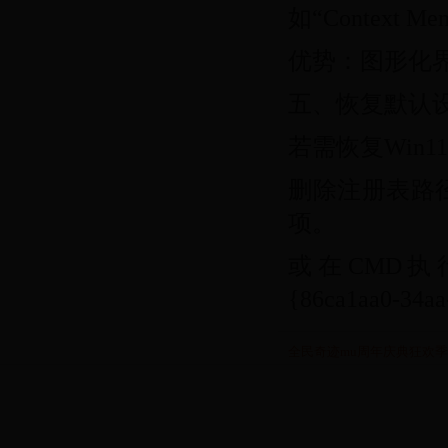
如“Context 
优势：图形化
五、恢复默认
若需恢复Win
删除注册表路径中的 {
项。
或在CMD执行：reg
{86ca1aa0-34aa
全民奇迹mu周年庆典狂欢