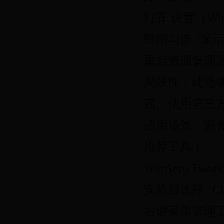
打开 设置（Wi
取消勾选 “显
重启资源管理
局限性：此选
四、使用第三
适用场景：避
推荐工具：
WinAero Twea
安装后选择 “Clas
右键菜单管理