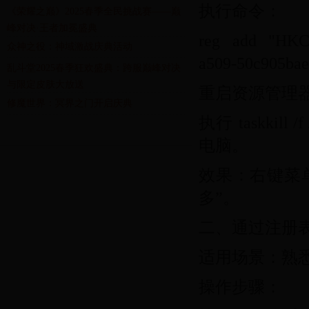
执行命令：
《荣耀之巅》2025春季全民挑战赛——巅
峰对决·王者加冕盛典
reg add "HKCU
众神之役：神域激战庆典活动
a509-50c905bae2
乱斗堂2025春季狂欢盛典：跨服巅峰对决
与限定皮肤大放送
重启资源管理
修魔世界：冥界之门开启庆典
执行 taskkill /f
电脑。
效果：右键菜
多”。
二、通过注册
适用场景：熟
操作步骤：