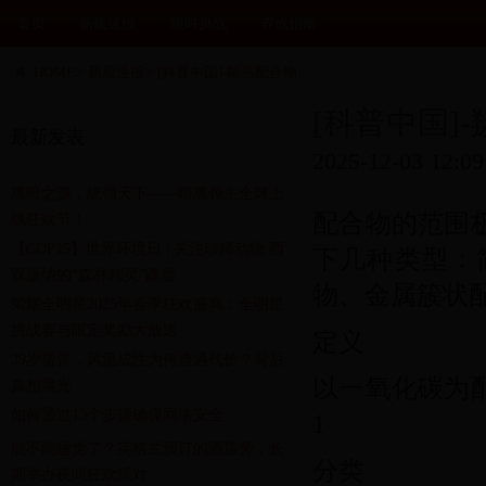
首页
新服速报
限时挑战
养成指南
HOME
>
新服速报
>
[科普中国]-羰基配合物
[科普中国]
最新发表
2025-12-03 12:09
黑暗之源，统领天下——暗黑领主全球上
配合物的范围
线狂欢节！
【COP15】世界环境日 | 关注珍稀动物 西
下几种类型：
双版纳的“森林精灵”鼷鹿
物、金属簇状
荣耀全明星2025年春季狂欢盛典：全明星
挑战赛与限定奖励大放送
定义
39岁贾青，风流成性为何遭遇代价？背后
以一氧化碳为
真相曝光
如何通过13个步骤确保网络安全
1
能不能睡觉了？英格兰预订的酒店旁，长
分类
期举办夜间狂欢派对