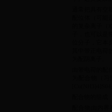
通常把具有空
配位体（可能
的复杂离子（
子，也可以是
位分子，它本
其中带正电荷
为配阴离子。
由带电荷的配
为配合物（习
[Cu(NH3)4]
配合物的组成
配合物由内界