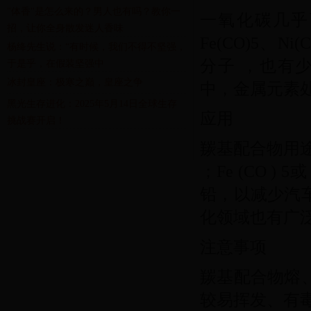
"体香"是怎么来的？男人也有吗？教你一
一氧化碳几乎
招，让你全身散发迷人香味
Fe(CO)5、Ni
杨绛先生说：“有时候，我们不得不坚强，
分子 ，也有少数
于是乎，在假装坚强中
冰封皇座：极寒之巅，皇座之争
中，金属元素
黑光生存进化：2025年5月14日全球生存
应用
挑战赛开启！
羰基配合物用
；Fe (CO )
铅，以减少汽
化领域也有广
注意事项
羰基配合物熔
较易挥发、有