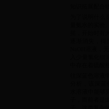
知识拓展配合
为了说明什么
量氨水的实验
摇，开始时有
逐渐消失，得
NaOH溶液
入少量氯化钡
中存在着硫酸
往深蓝色溶液中
分析，该深蓝色结
水溶液中能够完
子，而前者是由
子。这类复杂