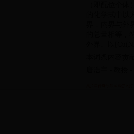
（即配位个体
的化学式中以
界，内界与外
的总量相等，
外界。以[Cu(
本词条内容贡献
唐浩宇 - 教授 
奥拉星传奇冰晶凤凰怎么打